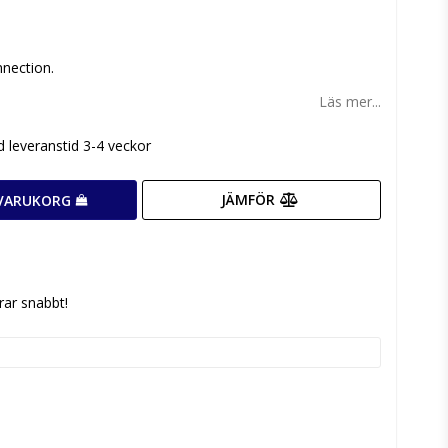
n
nection.
Läs mer...
d leveranstid 3-4 veckor
JÄMFÖR
 VARUKORG
rar snabbt!