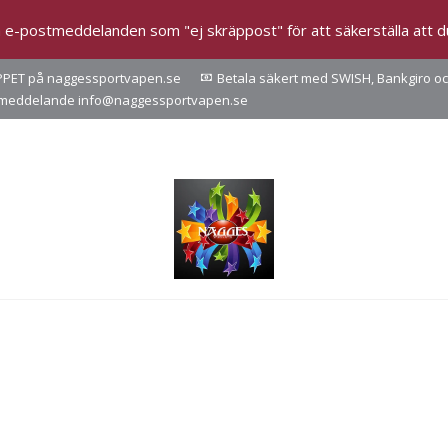
e-postmeddelanden som "ej skräppost" för att säkerställa att du f
ÖPPET på naggessportvapen.se
Betala säkert med SWISH, Bankgiro och 
d ett meddelande info@naggessportvapen.se