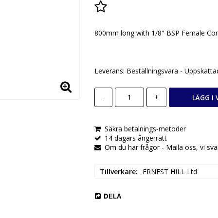
Lägg till i favoritlista
800mm long with 1/8" BSP Female Con
Leverans:
Beställningsvara - Uppskatta
-
+
LÄGG I
Säkra betalnings-metoder
14 dagars ångerrätt
Om du har frågor - Maila oss, vi sva
Tillverkare
ERNEST HILL Ltd
DELA