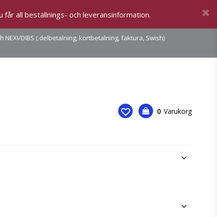
år all beställnings- och leveransinformation.
NEXI/DIBS ( delbetalning, kortbetalning, faktura, Swish)
0
Varukorg