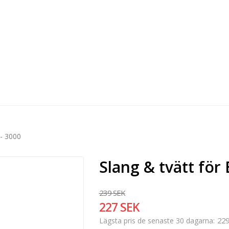
 - 3000
Slang & tvätt för 
239 SEK
227 SEK
229
Lägsta pris de senaste 30 dagarna