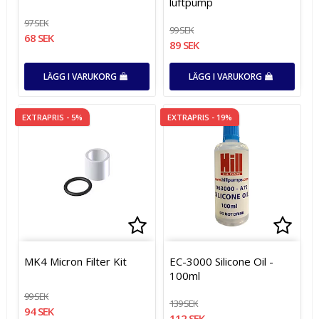
luftpump
97 SEK
99 SEK
68 SEK
89 SEK
LÄGG I VARUKORG
LÄGG I VARUKORG
EXTRAPRIS - 5%
EXTRAPRIS - 19%
Lägg till i favoritlistan
Lägg t
MK4 Micron Filter Kit
EC-3000 Silicone Oil -
100ml
99 SEK
139 SEK
94 SEK
112 SEK