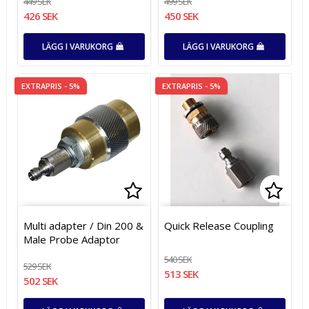
449 SEK
499 SEK
426 SEK
450 SEK
LÄGG I VARUKORG
LÄGG I VARUKORG
EXTRAPRIS - 5%
EXTRAPRIS - 5%
Lägg till i favoritlistan
Lägg till i favoritlistan
Lägg t
Lägg t
Multi adapter / Din 200 &
Quick Release Coupling
Male Probe Adaptor
540 SEK
529 SEK
513 SEK
502 SEK