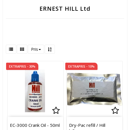
ERNEST HILL Ltd
Pris
EXTRAPRIS - 30%
EXTRAPRIS - 10%
Lägg till i favoritlistan
Lägg t
EC-3000 Crank Oil - 50ml
Dry-Pac refill / Hill