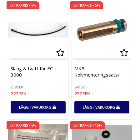
EXTRAPRIS - 5%
EXTRAPRIS - 5%
Lägg till i favoritlistan
Lägg t
Lägg t
Slang & tvätt för EC -
MK5
3000
Kolvmonteringssats/
239 SEK
249 SEK
227 SEK
237 SEK
LÄGG I VARUKORG
LÄGG I VARUKORG
EXTRAPRIS - 5%
EXTRAPRIS - 15%