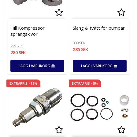
Lägg till i favoritlistan
Lägg till i favoritlistan
Lägg t
Hill Kompressor
Slang & tvätt för pumpar
sprängskivor
300 SEK
295 SEK
285 SEK
280 SEK
LÄGG I VARUKORG
LÄGG I VARUKORG
EXTRAPRIS - 15%
EXTRAPRIS - 5%