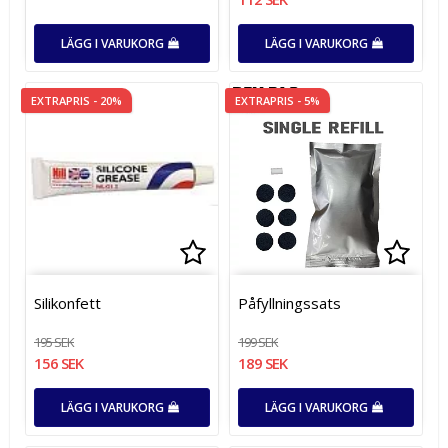
LÄGG I VARUKORG
LÄGG I VARUKORG
EXTRAPRIS - 20%
EXTRAPRIS - 5%
Lägg till i favoritlistan
Lägg t
Silikonfett
Påfyllningssats
195 SEK
199 SEK
156 SEK
189 SEK
LÄGG I VARUKORG
LÄGG I VARUKORG