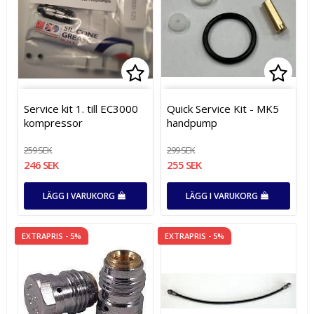
Lägg till i favoritlistan
Lägg t
Lägg t
Service kit 1. till EC3000
Quick Service Kit - MK5
kompressor
handpump
259 SEK
299 SEK
246 SEK
255 SEK
LÄGG I VARUKORG
LÄGG I VARUKORG
EXTRAPRIS - 5%
EXTRAPRIS - 5%