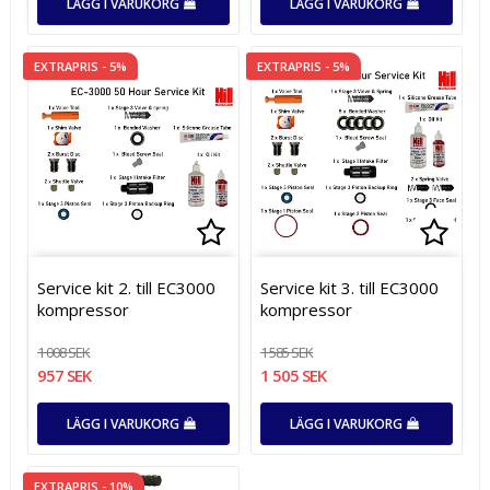
LÄGG I VARUKORG
LÄGG I VARUKORG
EXTRAPRIS - 5%
EXTRAPRIS - 5%
Lägg till i favoritlistan
Lägg till i favoritlistan
Lägg t
Lägg t
Service kit 2. till EC3000
Service kit 3. till EC3000
kompressor
kompressor
1 008 SEK
1 585 SEK
957 SEK
1 505 SEK
LÄGG I VARUKORG
LÄGG I VARUKORG
EXTRAPRIS - 10%