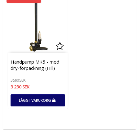
Lägg till i favoritlistan
Lägg till i favoritlistan
Handpump MK5 - med
dry-förpackning (Hill)
3 590 SEK
3 230 SEK
LÄGG I VARUKORG