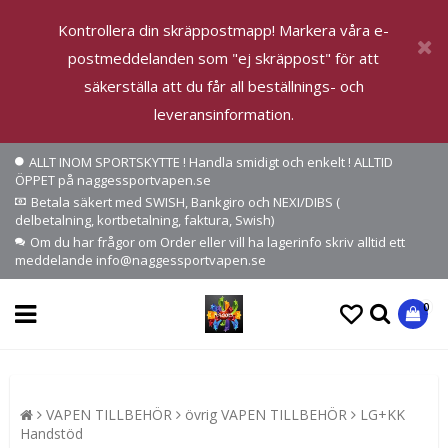
Kontrollera din skräppostmapp! Markera våra e-
postmeddelanden som "ej skräppost" för att
säkerställa att du får all beställnings- och
leveransinformation.
ALLT INOM SPORTSKYTTE ! Handla smidigt och enkelt ! ALLTID
ÖPPET på naggessportvapen.se
Betala säkert med SWISH, Bankgiro och NEXI/DIBS (
delbetalning, kortbetalning, faktura, Swish)
Om du har frågor om Order eller vill ha lagerinfo skriv alltid ett
meddelande info@naggessportvapen.se
0
VAPEN TILLBEHÖR
övrig VAPEN TILLBEHÖR
LG+KK
Handstöd