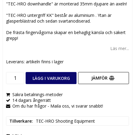
"TEC-HRO downhandle" är monterad 35mm djupare än axeln!
"TEC-HRO untergriff KK" består av aluminium . Ytan är
glasperblästrad och sedan svartanodiserad.
De frästa fingervågorna skapar en behaglig känsla och säkert
grepp!
Läs mer...
Leverans:
artikeln finns i lager
JÄMFÖR
LÄGG I VARUKORG
Säkra betalnings-metoder
14 dagars ångerrätt
Om du har frågor - Maila oss, vi svarar snabbt!
Tillverkare
TEC-HRO Shooting Equipment