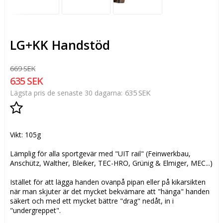
LG+KK Handstöd
669 SEK
635 SEK
635 SEK
Lägsta pris de senaste 30 dagarna
Lägg till i favoritlistan
Vikt: 105g
Lämplig för alla sportgevär med "UIT rail" (Feinwerkbau,
Anschütz, Walther, Bleiker, TEC-HRO, Grünig & Elmiger, MEC...)
Istället för att lägga handen ovanpå pipan eller på kikarsikten
när man skjuter är det mycket bekvämare att "hänga" handen
säkert och med ett mycket bättre "drag" nedåt, in i
"undergreppet".