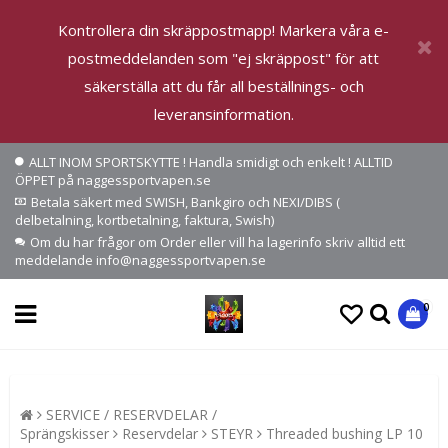
Kontrollera din skräppostmapp! Markera våra e-
postmeddelanden som "ej skräppost" för att
säkerställa att du får all beställnings- och
leveransinformation.
ALLT INOM SPORTSKYTTE ! Handla smidigt och enkelt ! ALLTID
ÖPPET på naggessportvapen.se
Betala säkert med SWISH, Bankgiro och NEXI/DIBS (
delbetalning, kortbetalning, faktura, Swish)
Om du har frågor om Order eller vill ha lagerinfo skriv alltid ett
meddelande info@naggessportvapen.se
0
SERVICE / RESERVDELAR /
Sprängskisser
Reservdelar
STEYR
Threaded bushing LP 10