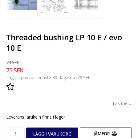
Threaded bushing LP 10 E / evo
10 E
79 SEK
75 SEK
79 SEK
Lägsta pris de senaste 30 dagarna
Lägg till i favoritlistan
Läs mer...
Leverans:
artikeln finns i lager
JÄMFÖR
LÄGG I VARUKORG