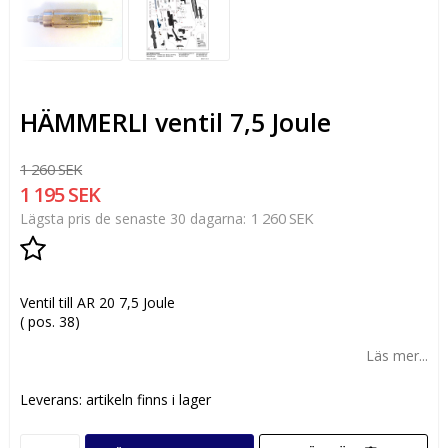
HÄMMERLI ventil 7,5 Joule
1 260 SEK
1 195 SEK
1 260 SEK
Lägsta pris de senaste 30 dagarna
Lägg till i favoritlistan
Ventil till AR 20 7,5 Joule
( pos. 38)
Läs mer...
Leverans:
artikeln finns i lager