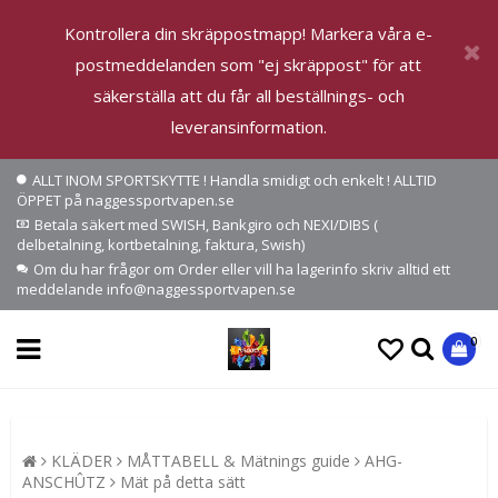
Kontrollera din skräppostmapp! Markera våra e-
postmeddelanden som "ej skräppost" för att
säkerställa att du får all beställnings- och
leveransinformation.
ALLT INOM SPORTSKYTTE ! Handla smidigt och enkelt ! ALLTID
ÖPPET på naggessportvapen.se
Betala säkert med SWISH, Bankgiro och NEXI/DIBS (
delbetalning, kortbetalning, faktura, Swish)
Om du har frågor om Order eller vill ha lagerinfo skriv alltid ett
meddelande info@naggessportvapen.se
0
KLÄDER
MÅTTABELL & Mätnings guide
AHG-
ANSCHÛTZ
Mät på detta sätt