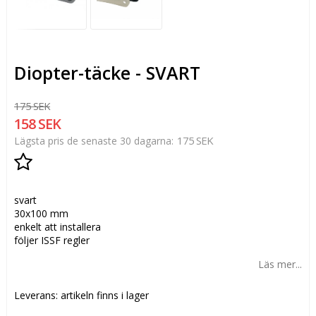
Diopter-täcke - SVART
175 SEK
158 SEK
175 SEK
Lägsta pris de senaste 30 dagarna
Lägg till i favoritlistan
svart
30x100 mm
enkelt att installera
följer ISSF regler
Läs mer...
Leverans:
artikeln finns i lager