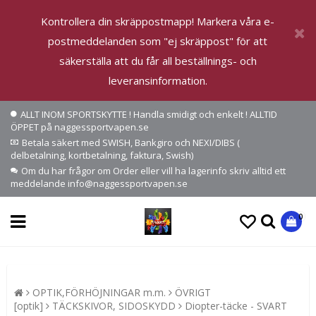
Kontrollera din skräppostmapp! Markera våra e-
postmeddelanden som "ej skräppost" för att
säkerställa att du får all beställnings- och
leveransinformation.
ALLT INOM SPORTSKYTTE ! Handla smidigt och enkelt ! ALLTID
ÖPPET på naggessportvapen.se
Betala säkert med SWISH, Bankgiro och NEXI/DIBS (
delbetalning, kortbetalning, faktura, Swish)
Om du har frågor om Order eller vill ha lagerinfo skriv alltid ett
meddelande info@naggessportvapen.se
0
OPTIK,FÖRHÖJNINGAR m.m.
ÖVRIGT
[optik]
TÄCKSKIVOR, SIDOSKYDD
Diopter-täcke - SVART